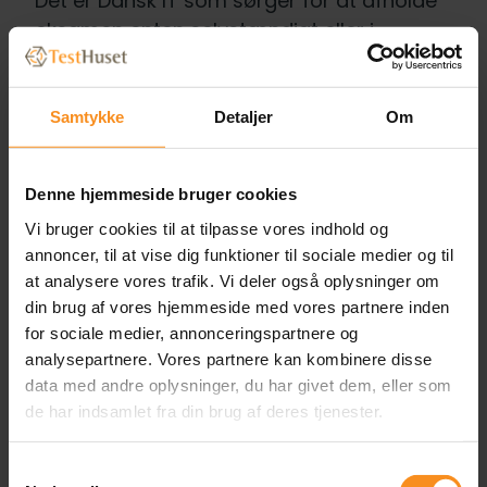
Det er Dansk IT som sørger for at afholde
eksamen enten selvstændigt eller i
forlængelse af et kursus i samarbejde
med en kursusudbyder.
Samtykke
Detaljer
Om
DSTB’s vision (Kilde DSTB’s
Denne hjemmeside bruger cookies
hjemmeside):
Vi bruger cookies til at tilpasse vores indhold og
Vores vision er, at vi vil påvirke
annoncer, til at vise dig funktioner til sociale medier og til
udvikling af softwaretest på
at analysere vores trafik. Vi deler også oplysninger om
verdensplan, ved aktivt at deltage i
din brug af vores hjemmeside med vores partnere inden
det arbejde, der udføres af ISTQB.
for sociale medier, annonceringspartnere og
Dette omfatter både udarbejdelse af
analysepartnere. Vores partnere kan kombinere disse
pensum på nye områder, hvor ISTQB
data med andre oplysninger, du har givet dem, eller som
beslutter de vil tilbyde certificering, og
de har indsamlet fra din brug af deres tjenester.
aktiv deltagelse i udvikling af
eksamensspørgsmål til de samme
Samtykkevalg