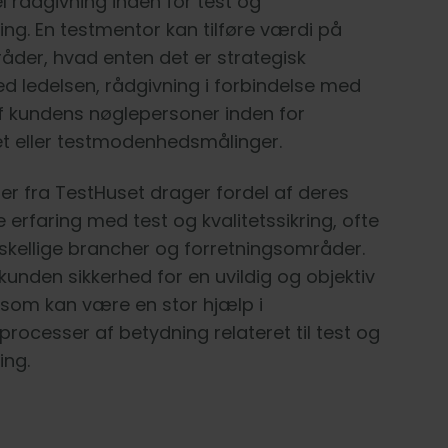
l rådgivning inden for test og
ring. En testmentor kan tilføre værdi på
der, hvad enten det er strategisk
d ledelsen, rådgivning i forbindelse med
f kundens nøglepersoner inden for
t eller testmodenhedsmålinger.
r fra TestHuset drager fordel af deres
erfaring med test og kvalitetssikring, ofte
orskellige brancher og forretningsområder.
 kunden sikkerhed for en uvildig og objektiv
 som kan være en stor hjælp i
processer af betydning relateret til test og
ing.