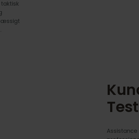
taktisk
g
mæssigt
.
Kun
Tes
Assistance 