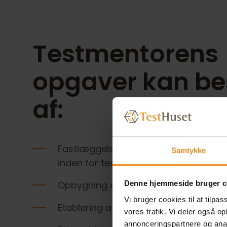
Testmentorens
opgaver kan be
af:
Fastlæggelse af virksomhedsmål og 
Samtykke
inden for test
Denne hjemmeside bruger c
Opbygning af testorganisation/afdel
Vi bruger cookies til at tilpas
Etablering af testpolitikker
vores trafik. Vi deler også 
annonceringspartnere og anal
Content