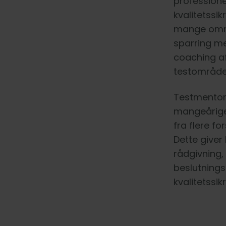
professione
kvalitetssik
mange områ
sparring me
coaching a
testområde
Testmentore
mangeårige 
fra flere f
Dette giver
rådgivning,
beslutnings
kvalitetssikr