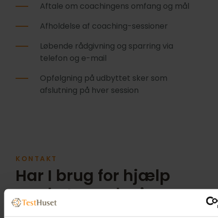
Aftale om coachingens omfang og mål
Afholdelse af coaching-sessioner
Løbende rådgivning og sparring via
telefon og e-mail
Opfølgning på udbyttet sker som
afslutning på hver session
KONTAKT
Har I brug for hjælp
med at coache jeres
medarbejdere?