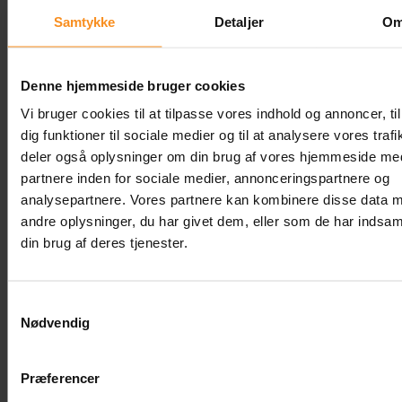
Samtykke
Detaljer
O
Kontakt os på telefon
+45 44 979 979
, via e-
mail på
info@testhuset.dk
eller via vores
Denne hjemmeside bruger cookies
kontaktformular.
Vi bruger cookies til at tilpasse vores indhold og annoncer, til
dig funktioner til sociale medier og til at analysere vores trafi
deler også oplysninger om din brug af vores hjemmeside me
partnere inden for sociale medier, annonceringspartnere og
analysepartnere. Vores partnere kan kombinere disse data 
andre oplysninger, du har givet dem, eller som de har indsaml
din brug af deres tjenester.
Samtykkevalg
Nødvendig
Content
Præferencer