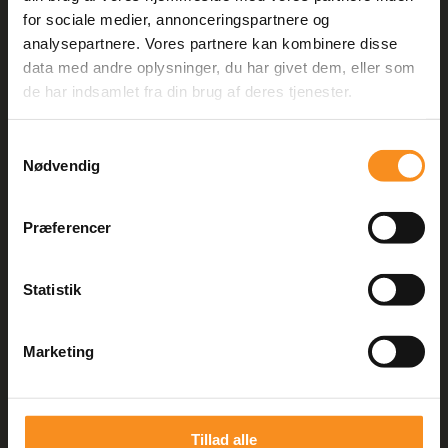
for sociale medier, annonceringspartnere og
Vi sikrer
analysepartnere. Vores partnere kan kombinere disse
data med andre oplysninger, du har givet dem, eller som
og forbedrer
de har indsamlet fra din brug af deres tjenester.
kvaliteten af
Samtykkevalg
Content
Nødvendig
IT-løsninger
Præferencer
Statistik
Marketing
KONTAKT OS
info@testhuset.dk
Tillad alle