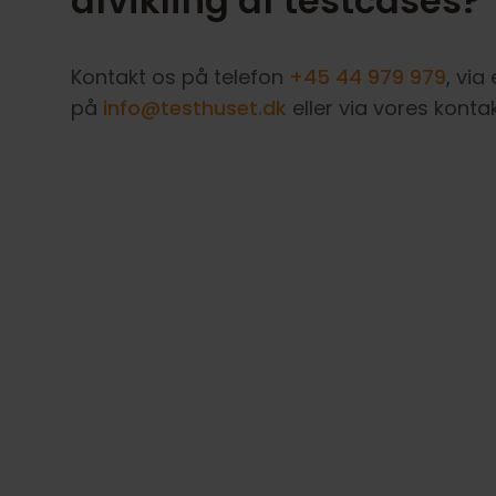
afvikling af testcases?
Kontakt os på telefon
+45 44 979 979
, via
på
info@testhuset.dk
eller via vores konta