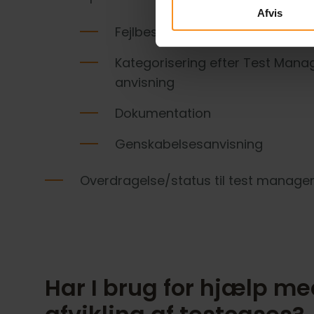
Afvis
Fejlbeskrivelse
Kategorisering efter Test Mana
anvisning
Dokumentation
Genskabelsesanvisning
Overdragelse/status til test manage
Har I brug for hjælp m