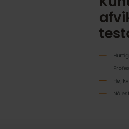
Kun
afvi
tes
Hurtig
Profes
Høj kv
Nålest