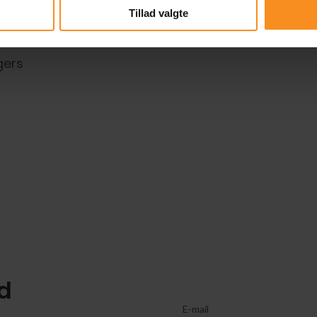
Tillad valgte
gers
r
ed