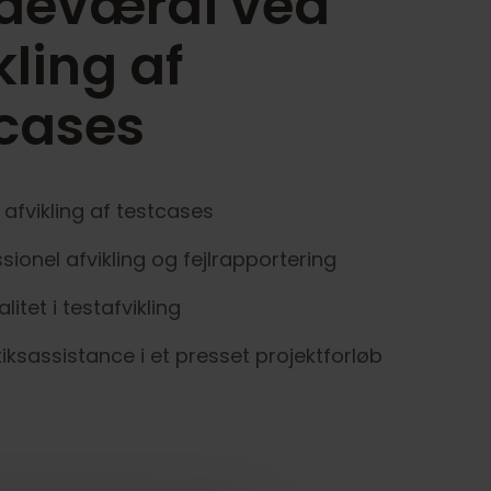
deværdi ved
kling af
tcases
 afvikling af testcases
sionel afvikling og fejlrapportering
alitet i testafvikling
iksassistance i et presset projektforløb