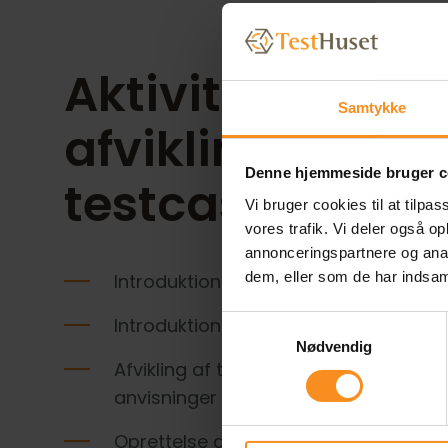
Aktiviteter ved
Samtykke
afvikling af
Denne hjemmeside bruger c
testcases
Vi bruger cookies til at tilpas
vores trafik. Vi deler også 
annonceringspartnere og anal
Content
dem, eller som de har indsaml
Introduktion til projekt
Introduktion til testsets og testdata
Samtykkevalg
Nødvendig
Afvikling af testsets efter Test Mana
anvisninger
Oprettelse af fejlrapporter: