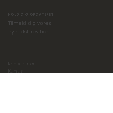
HOLD DIG OPDATERET
Tilmeld dig vores
nyhedsbrev
her
Konsulenter
Kursus
Services
Kundecases
Om TestHuset
Job
Nyheder