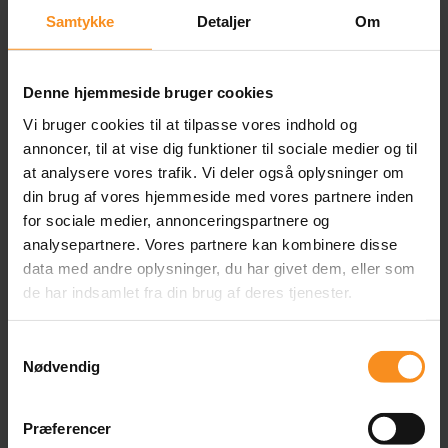
betyder blandt andet:
Samtykke
Detaljer
Om
Større fokus på risikobaseret test:
Du
lærer at arbejde strategisk med risici i
Denne hjemmeside bruger cookies
dine projekter, både i forhold til test
Vi bruger cookies til at tilpasse vores indhold og
og den overordnede
annoncer, til at vise dig funktioner til sociale medier og til
forretningskritiske kontekst.
at analysere vores trafik. Vi deler også oplysninger om
din brug af vores hjemmeside med vores partnere inden
Skræddersyet testtilgang:
Du lærer
for sociale medier, annonceringspartnere og
at vælge en passende testtilgang ud
analysepartnere. Vores partnere kan kombinere disse
fra dine konkrete projektbehov og
data med andre oplysninger, du har givet dem, eller som
hvordan du definerer målbare
de har indsamlet fra din brug af deres tjenester.
testformål.
Ledelse i agile og hybride miljøer:
Samtykkevalg
Content
Hvordan leder du testaktiviteter i agile
Nødvendig
og hybride teams? Hvordan sikrer du
kvalitet i DevOps-sammenhænge?
Præferencer