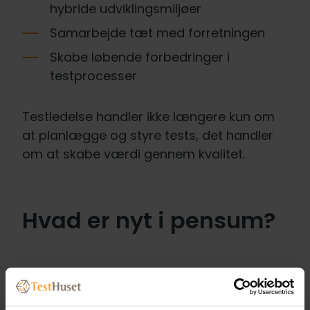
hybride udviklingsmiljøer
Samarbejde tæt med forretningen
Skabe løbende forbedringer i
testprocesser
Testledelse handler ikke længere kun om
at planlægge og styre tests, det handler
om at skabe værdi gennem kvalitet.
Hvad er nyt i pensum?
Med version 3.0 får du et opdateret
pensum, der matcher nutidens krav. Det