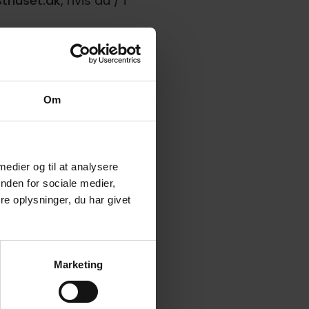
thuset.dk
, hvis du / i
-mail hvis du gør, så
thuset.dk
.
Om
 medier og til at analysere
nden for sociale medier,
ksprogede popsange
e oplysninger, du har givet
ws er kreative og
rende
Marketing
d med sikkerhed, at
 udgivelsen af hans