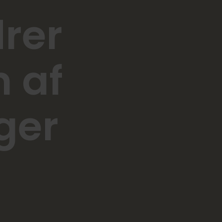
rer
n af
ger