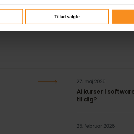
te Dig
, var han forbi Orangeriet og give en mini-kon
 får vi heldigvis nu.
Tillad valgte
27. maj 2026
AI kurser i softwar
til dig?
25. februar 2026