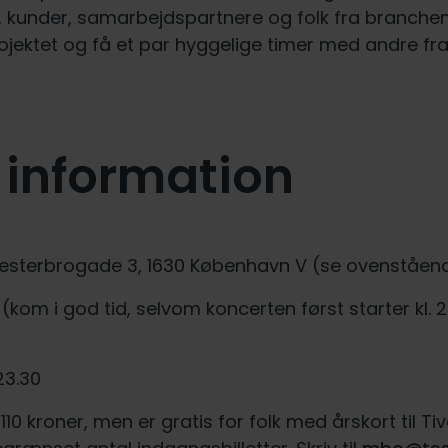
 kunder, samarbejdspartnere og folk fra branchen til
ojektet og få et par hyggelige timer med andre fr
 information
Vesterbrogade 3, 1630 København V (se ovenståend
00 (kom i god tid, selvom koncerten først starter kl
23.30
110 kroner, men er gratis for folk med årskort til Tivo