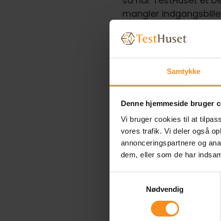
så har TestHuset et be
mangler indgangsbillet
Tilmelding:
Du behøver
vi har en ide om hvor
Samtykke
Om Ras
Denne hjemmeside bruger c
Vi bruger cookies til at tilpas
vores trafik. Vi deler også 
Rasmus Seebach er Da
annonceringspartnere og anal
dem, eller som de har indsaml
har han fundet vej til 
spektakulære, og han 
Samtykkevalg
koncertoplevelse.
Nødvendig
Det har længe stået på
mange af vores trofas