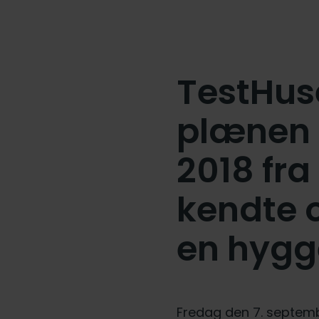
TestHus
plænen i
2018 fra
kendte o
en hygge
Fredag den 7. septembe