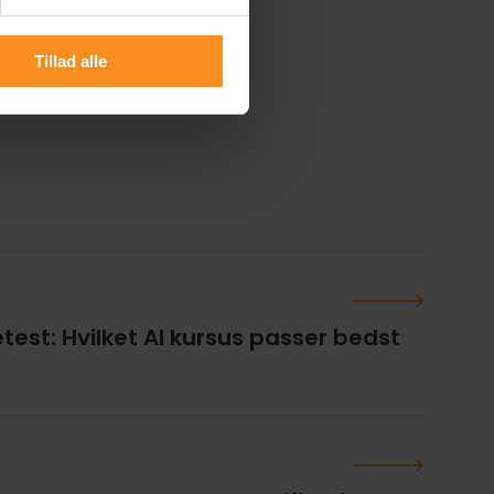
cert i efteråret. Det
Tillad alle
etest: Hvilket AI kursus passer bedst