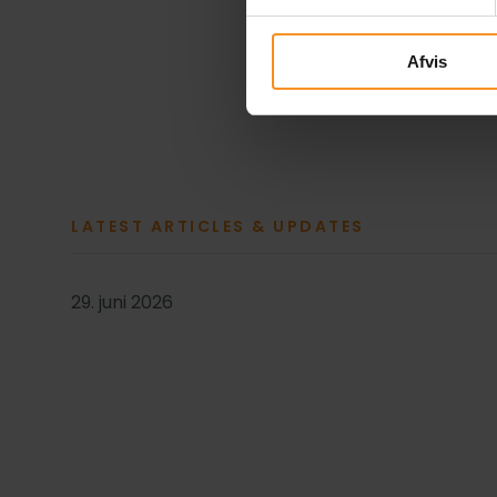
nye album,
Før Vi Mød
smagte af mere, og det
Afvis
LATEST ARTICLES & UPDATES
29. juni 2026