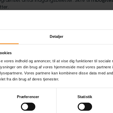
grænset antal indgangsbilletter. Skriv til
mbo@tes
ter.
 ikke at tilmelde dig, men du må gerne sende en e
 mange som møder op. Send en e-mail til
mbo@tes
Detaljer
mus Seebach
ookies
se vores indhold og annoncer, til at vise dig funktioner til sociale
oplysninger om din brug af vores hjemmeside med vores partnere i
nmarks absolut største stjerne! Med sine dans
ysepartnere. Vores partnere kan kombinere disse data med andr
et fra din brug af deres tjenester.
både hitlister, priser og utallige fans. Hans live sho
er kendt for at give sine fans en ekstremt nærvæ
Præferencer
Statistik
 vores ønskeliste at få Seebach til Tivoli, og vi ve
te gæster har det på samme måde. I anledning af