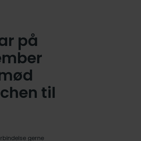
ar på
tember
g mød
chen til
orbindelse gerne