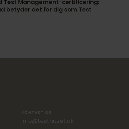
 Test Management-certificering:
d betyder det for dig som Test
KONTAKT OS
info@testhuset.dk