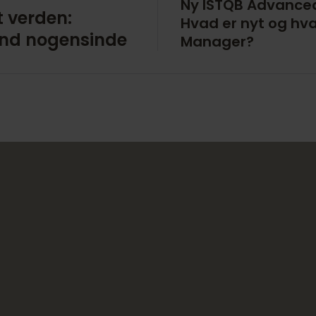
Ny ISTQB Advanced
t verden:
Hvad er nyt og hva
 end nogensinde
Manager?