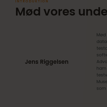
INTRODUKTION
Mød vores unde
Mød 
data
testa
softw
Jens Riggelsen
Adva
ham 
test
Muse
som 