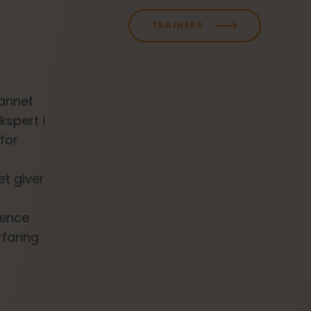
TRAINERS
dannet
kspert i
 for
t giver
ience
rfaring