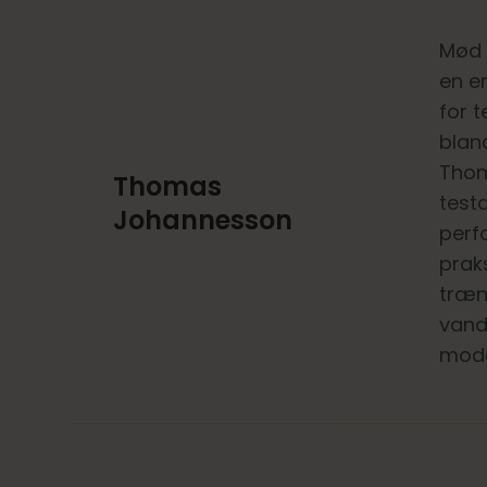
Mød 
en e
for 
bland
Thom
Thomas
test
Johannesson
perf
prak
træn
vand
mode