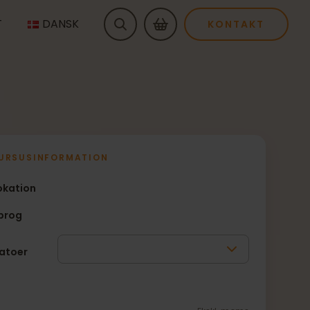
T
DANSK
KONTAKT
URSUSINFORMATION
okation
prog
atoer