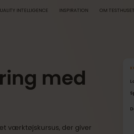
UALITY INTELLIGENCE
INSPIRATION
OM TESTHUSE
ring med
K
L
S
D
t værktøjskursus, der giver