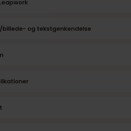
l Leapwork
p/billede- og tekstgenkendelse
on
likationer
t