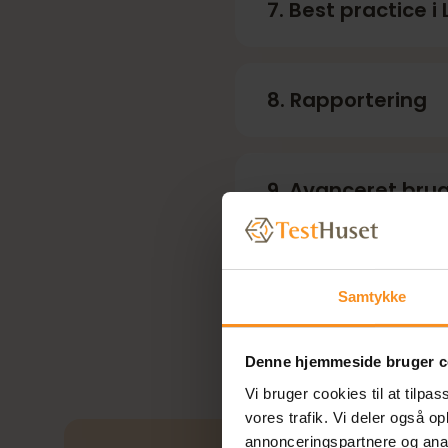
7. Best practice 
Modularisering o
8. Rapportering
Vedligeholdelse
Robusthed
9. Avanceret bru
10. Servere og vir
Samtykke
Denne hjemmeside bruger c
Vi bruger cookies til at tilpas
vores trafik. Vi deler også 
annonceringspartnere og anal