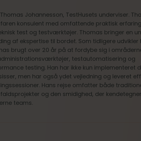
Thomas Johannesson, TestHusets underviser. Th
rfaren konsulent med omfattende praktisk erfarin
teknisk test og testværktøjer. Thomas bringer en un
ing af ekspertise til bordet. Som tidligere udvikler
as brugt over 20 år på at fordybe sig i områdern
administrationsværktøjer, testautomatisering og
ormance testing. Han har ikke kun implementeret d
sisser, men har også ydet vejledning og leveret eff
ingssessioner. Hans rejse omfatter både traditione
faldsprojekter og den smidighed, der kendetegne
rne teams.