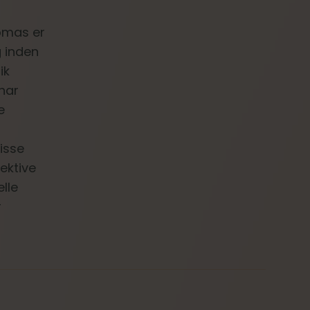
omas er
g inden
ik
 har
e
isse
ektive
lle
r