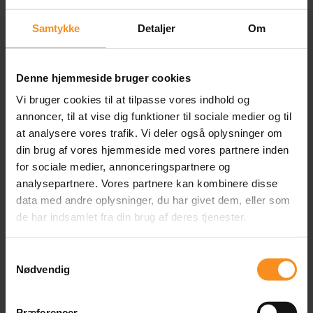
Samtykke
Detaljer
Om
Denne hjemmeside bruger cookies
Vi bruger cookies til at tilpasse vores indhold og
annoncer, til at vise dig funktioner til sociale medier og til
at analysere vores trafik. Vi deler også oplysninger om
din brug af vores hjemmeside med vores partnere inden
for sociale medier, annonceringspartnere og
WEBINARS
analysepartnere. Vores partnere kan kombinere disse
Webinar: What is Expected
data med andre oplysninger, du har givet dem, eller som
of Future Test Automation
de har indsamlet fra din brug af deres tjenester.
Engineers?
Samtykkevalg
Content
Nødvendig
05/09/2025
Online
Præferencer