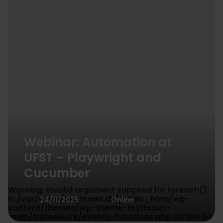
Webinar: Automation at
UFST – Playwright and
Cucumber
Warning
: Invalid argument supplied for foreach()
in
/var/www/testhuset.dk/public_html/wp-
24/11/2025
Online
content/themes/wp-theme-testhuset-
main/framework/events-functions.php
on line
50