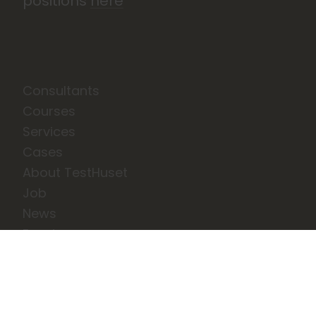
positions
here
Consultants
Courses
Services
Cases
About TestHuset
Job
News
Events
Privatlivs- og cookiepolitik
Terms and Conditions