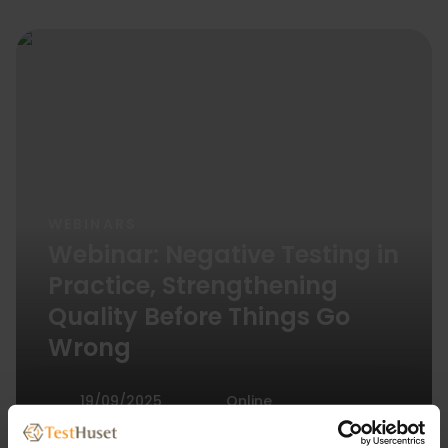
WEBINARS
Webinar: Negative Testing in
Practice, Strengthening
Quality Before Things Go
Wrong
19/09/2025
Online