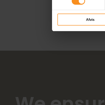
Afvis
We ensur