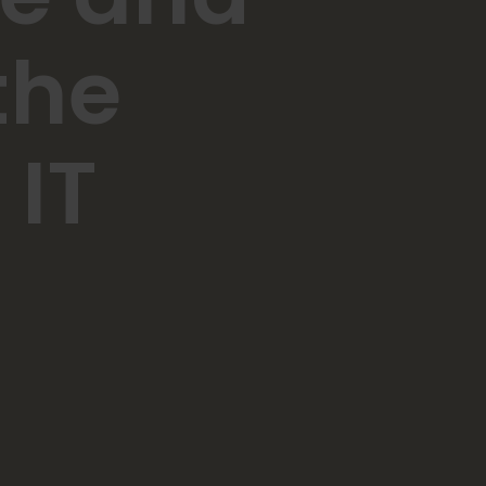
the
 IT