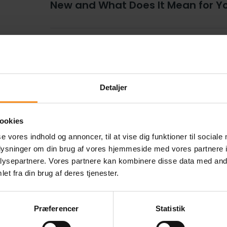
New and What Does It Mean for Y
8. January 2026
Getting Started with Test Automa
Need to Know
Detaljer
ookies
11. December 2025
se vores indhold og annoncer, til at vise dig funktioner til sociale
How to Choose the Right Testing 
oplysninger om din brug af vores hjemmeside med vores partnere i
ysepartnere. Vores partnere kan kombinere disse data med andr
et fra din brug af deres tjenester.
8. October 2025
Is Your Platform Ready for Black F
Præferencer
Statistik