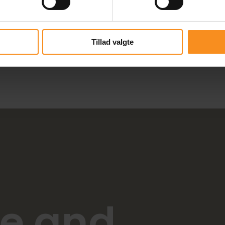
LOAD MORE
Tillad valgte
e and