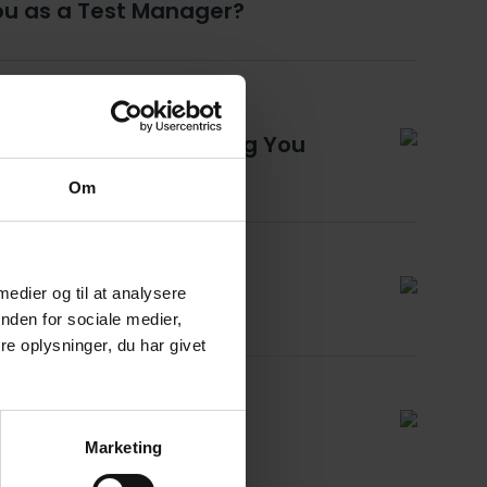
ou as a Test Manager?
tion? Here’s Everything You
Om
 medier og til at analysere
Course in 2026
nden for sociale medier,
e oplysninger, du har givet
riday?
Marketing