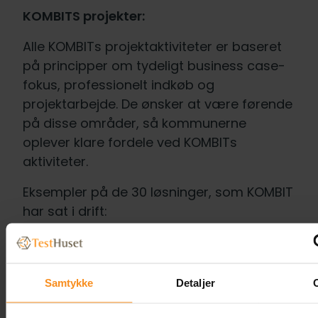
KOMBITS projekter:
Alle KOMBITs projektaktiviteter er baseret
på principper om tydeligt business case-
fokus, professionelt indkøb og
projektarbejde. De ønsker at være førende
på disse områder, så kommunerne
oplever klare fordele ved KOMBITs
aktiviteter.
Eksempler på de 30 løsninger, som KOMBIT
har sat i drift:
AULA
Kommunernes Ydelsessystem (KY)
Samtykke
Detaljer
Kommunernes Sygedagpengesystem
(KSD)