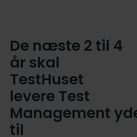
De næste 2 til 4
år skal
TestHuset
levere Test
Management
yd
til