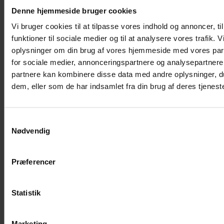
Denne hjemmeside bruger cookies
Fælles Bibliotekssystem
Vi bruger cookies til at tilpasse vores indhold og annoncer, til
funktioner til sociale medier og til at analysere vores trafik. 
oplysninger om din brug af vores hjemmeside med vores par
Om TestHuset
for sociale medier, annonceringspartnere og analysepartnere
partnere kan kombinere disse data med andre oplysninger, du
dem, eller som de har indsamlet fra din brug af deres tjeneste
TestHuset A/S er en danskejet virksomhed
etableret i 2005, som er førende i Norden
Samtykkevalg
indenfor kvalitetssikring og test af it-
Nødvendig
løsninger. Siden 2018 har vi været en del af
det internationale udviklingshus Trifork.
Præferencer
TestHuset har hovedkontor i Ballerup og
beskæftiger 75+ ansatte i Danmark,
Statistik
Sverige og Spanien.
TestHuset er et videnshus, hvor vi arbejder
Marketing